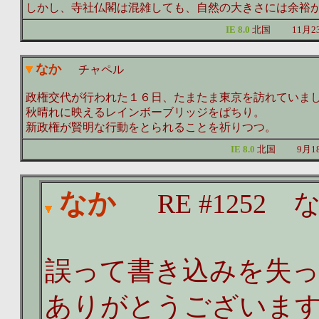
しかし、寺社仏閣は混雑しても、自然の大きさには余裕
IE 8.0
北国
11月
なか
チャペル
政権交代が行われた１６日、たまたま東京を訪れていま
秋晴れに映えるレインボーブリッジをぱちり。
新政権が賢明な行動をとられることを祈りつつ。
IE 8.0
北国
9月1
なか
RE #1252 
誤って書き込みを失
ありがとうございま