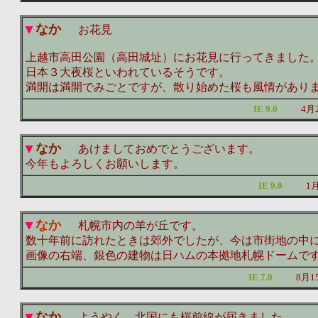
なか
お花見
上越市高田公園（高田城址）にお花見に行ってきました
日本３大夜桜といわれているそうです。
満開は満開でみごとですが、散り始めた桜も風情があり
IE 9.0
4月
なか
あけましておめでとうございます。
今年もよろしくお願いします。
IE 9.0
1
なか
札幌市内の羊が丘です。
数十年前に訪れたときは郊外でしたが、今は市街地の中
画像の右端、銀色の建物は日ハムの本拠地札幌ドームで
IE 7.0
8月1
なか
ようやく、北国にも桜前線が届きました。