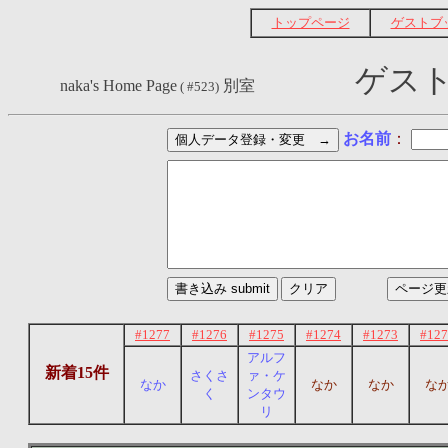
トップページ
ゲストブ
ゲスト
naka's Home Page
別室
( #523)
お名前
：
#1277
#1276
#1275
#1274
#1273
#127
アルフ
新着15件
さくさ
ァ・ケ
なか
なか
なか
な
く
ンタウ
リ