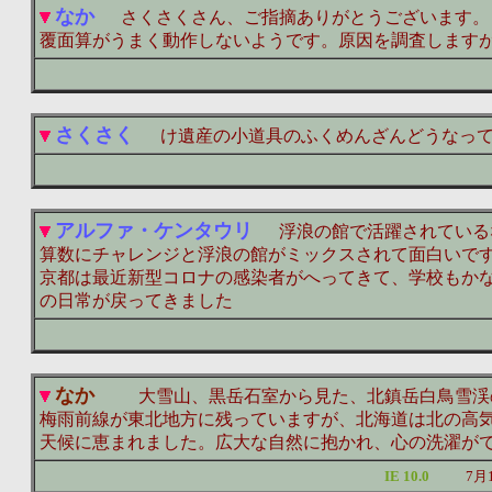
なか
さくさくさん、ご指摘ありがとうございます。
覆面算がうまく動作しないようです。原因を調査します
さくさく
け遺産の小道具のふくめんざんどうなって
アルファ・ケンタウリ
浮浪の館で活躍されている
算数にチャレンジと浮浪の館がミックスされて面白いで
京都は最近新型コロナの感染者がへってきて、学校もか
の日常が戻ってきました
なか
大雪山、黒岳石室から見た、北鎮岳白鳥雪渓
梅雨前線が東北地方に残っていますが、北海道は北の高
天候に恵まれました。広大な自然に抱かれ、心の洗濯が
IE 10.0
7月