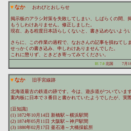
なか
おわびとおしらせ
掲示板のアラシ対策を失敗してしまい、しばらくの間、
もうしわけありません。修正しました。
現在、ある程度日本語らしくないと、書き込めないよう
さらに、この作業の過程で、なおさんの記事を損ねてし
せっかくの書き込み、申しわけありませんでした。
これに懲りず、ときどき寄ってみてください。
IE 7.0
北国
7月1
なか
旧手宮線跡
北海道最古の鉄道の跡です。今は、遊歩道がついていま
案内板に日本で３番目と書かれていたようでしたが、実
[豆知識]
(1) 1872年10月14日 新橋駅～横浜駅間
(2) 1874年05月11日 大阪駅～神戸駅間
(3) 1880年02月17日 釜石港～大橋採鉱所