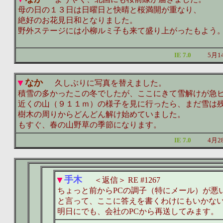
母の日の１３日は日曜日と快晴と桜満開が重なり、
絶好のお花見日和となりました。
野外ステージには小柳ルミ子も来て盛り上がったもよう
IE 7.0
5月1
なか
久しぶりに写真を替えました。
積雪の多かったこの冬でしたが、ここにきて雪解けが急
近くの山（９１１ｍ）の様子を見に行ったら、まだ雪は
樹木の周りからどんどん解け始めていました。
もすぐ、春の山野草の季節になります。
IE 7.0
4月2
手木
＜返信＞ RE #1267
ちょっと前からPCの調子（特にメール）が悪
と言って、ここに答えを書くわけにもいかな
明日にでも、会社のPCから再送してみます。