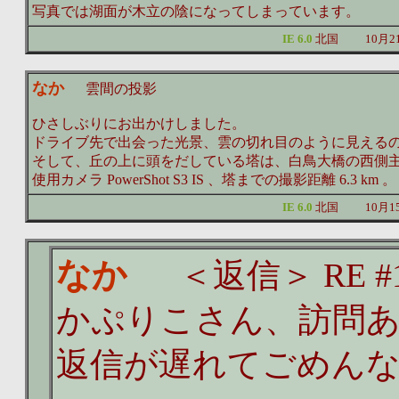
写真では湖面が木立の陰になってしまっています。
IE 6.0
北国
10月
なか
雲間の投影
ひさしぶりにお出かけしました。
ドライブ先で出会った光景、雲の切れ目のように見える
そして、丘の上に頭をだしている塔は、白鳥大橋の西側
使用カメラ PowerShot S3 IS 、塔までの撮影距離 6.3 km 。
IE 6.0
北国
10月
なか
＜返信＞ RE #1
かぷりこさん、訪問
返信が遅れてごめん