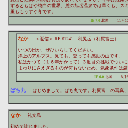
するともはや純白の世界、麓の旭岳温泉では早くも、ス
里ももうすぐ冬です。
IE 7.0
北国
11月
なか
＜返信＞ RE #1241 利尻岳（利尻富士）
いつの日か、ぜひいらしてください。
洋上のアルプス。見ても、登っても感動の山です。
私はかつて（１６年かかって）３度目の挑戦でついに
まわりにさえぎるものが何もないため、気象条件は厳
IE 6.0
北国
8月
ばち丸
はじめまして。ばち丸です。利尻富士の写真、
なか
礼文島
初めて訪れました。