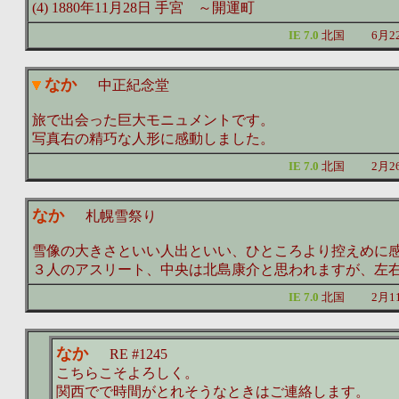
(4) 1880年11月28日 手宮 ～開運町
IE 7.0
北国
6月2
なか
中正紀念堂
旅で出会った巨大モニュメントです。
写真右の精巧な人形に感動しました。
IE 7.0
北国
2月2
なか
札幌雪祭り
雪像の大きさといい人出といい、ひところより控えめに
３人のアスリート、中央は北島康介と思われますが、左
IE 7.0
北国
2月1
なか
RE #1245
こちらこそよろしく。
関西でで時間がとれそうなときはご連絡します。