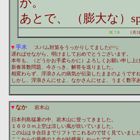
か。
あとで、 （膨大な）s
IE 7.0
1月3
手木
スパム対策をうっかりしてました(^^;;
遅ればせながら、明けましておめでとうございます。
本年も、（どうかお手柔らかに）よろしくお願い申し上
新春算数問題、今さっき、解答を送りました。
相変わらず、浮浪さんの病気が伝染したままのようです
しかし、浮浪さんにせよ、なかさんにせよ、うまく数字
なか
岩木山
日本列島猛暑の中、岩木山に登ってきました。
１６００ｍ上空は涼しい風が吹いていました。
この山は９合目までリフトでこれるので甘く見ていまし
ここからの最後の１合が結構厳しかったです。