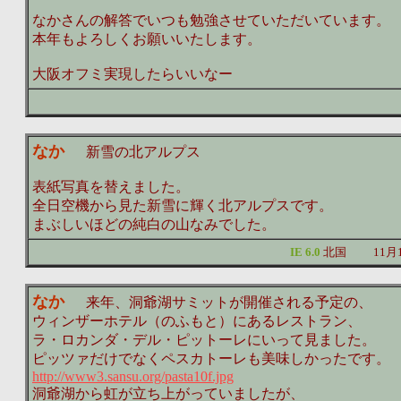
なかさんの解答でいつも勉強させていただいています。
本年もよろしくお願いいたします。
大阪オフミ実現したらいいなー
なか
新雪の北アルプス
表紙写真を替えました。
全日空機から見た新雪に輝く北アルプスです。
まぶしいほどの純白の山なみでした。
IE 6.0
北国
11月
なか
来年、洞爺湖サミットが開催される予定の、
ウィンザーホテル（のふもと）にあるレストラン、
ラ・ロカンダ・デル・ピットーレにいって見ました。
ピッツァだけでなくペスカトーレも美味しかったです。
http://www3.sansu.org/pasta10f.jpg
洞爺湖から虹が立ち上がっていましたが、