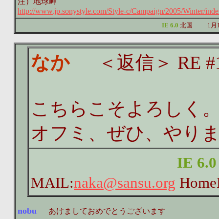
注）地球岬
http://www.jp.sonystyle.com/Style-c/Campaign/2005/Winter/inde
IE 6.0
北国
1月
なか
＜返信＞ RE #1
こちらこそよろしく
オフミ、ぜひ、やり
IE 6.
MAIL:
naka@sansu.org
HomeP
nobu
あけましておめでとうございます