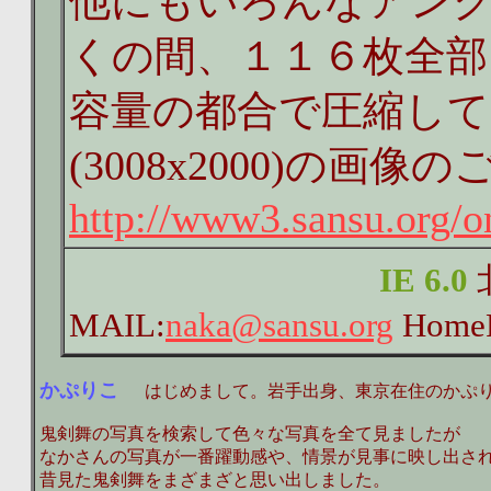
他にもいろんなアン
くの間、１１６枚全部
容量の都合で圧縮し
(3008x2000)の
http://www3.sansu.org/o
IE 6.0
MAIL:
naka@sansu.org
HomeP
かぷりこ
はじめまして。岩手出身、東京在住のかぷり
鬼剣舞の写真を検索して色々な写真を全て見ましたが
なかさんの写真が一番躍動感や、情景が見事に映し出さ
昔見た鬼剣舞をまざまざと思い出しました。