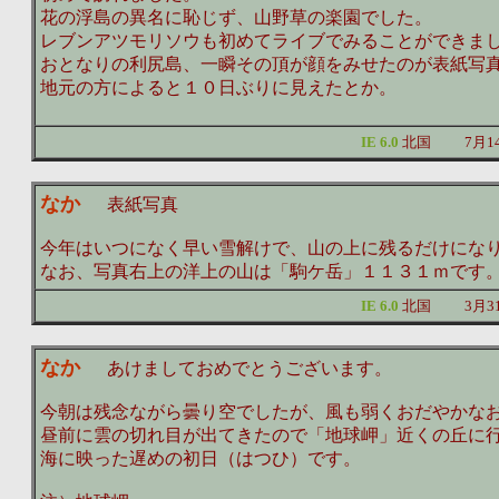
花の浮島の異名に恥じず、山野草の楽園でした。
レブンアツモリソウも初めてライブでみることができま
おとなりの利尻島、一瞬その頂が顔をみせたのが表紙写
地元の方によると１０日ぶりに見えたとか。
IE 6.0
北国
7月1
なか
表紙写真
今年はいつになく早い雪解けで、山の上に残るだけにな
なお、写真右上の洋上の山は「駒ケ岳」１１３１ｍです
IE 6.0
北国
3月3
なか
あけましておめでとうございます。
今朝は残念ながら曇り空でしたが、風も弱くおだやかな
昼前に雲の切れ目が出てきたので「地球岬」近くの丘に
海に映った遅めの初日（はつひ）です。