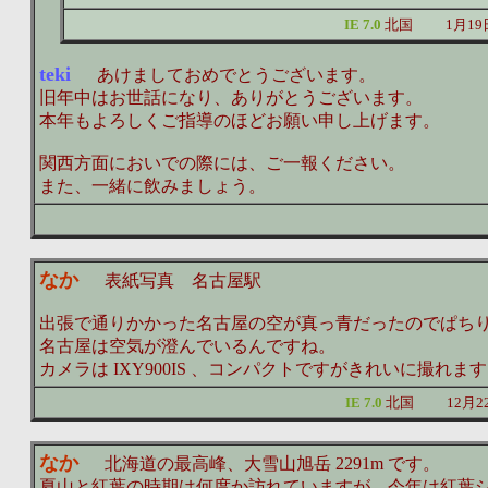
IE 7.0
北国
1月19
teki
あけましておめでとうございます。
旧年中はお世話になり、ありがとうございます。
本年もよろしくご指導のほどお願い申し上げます。
関西方面においでの際には、ご一報ください。
また、一緒に飲みましょう。
なか
表紙写真 名古屋駅
出張で通りかかった名古屋の空が真っ青だったのでぱち
名古屋は空気が澄んでいるんですね。
カメラは IXY900IS 、コンパクトですがきれいに撮れま
IE 7.0
北国
12月
なか
北海道の最高峰、大雪山旭岳 2291m です。
夏山と紅葉の時期は何度か訪れていますが、今年は紅葉