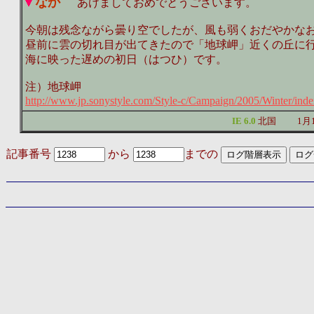
なか
あけましておめでとうございます。
今朝は残念ながら曇り空でしたが、風も弱くおだやかな
昼前に雲の切れ目が出てきたので「地球岬」近くの丘に
海に映った遅めの初日（はつひ）です。
注）地球岬
http://www.jp.sonystyle.com/Style-c/Campaign/2005/Winter/inde
IE 6.0
北国
1月
記事番号
から
までの